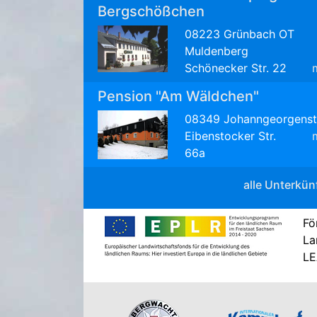
Bergschößchen
08223 Grünbach OT
Muldenberg
Schönecker Str. 22
Pension "Am Wäldchen"
08349 Johanngeorgenst
Eibenstocker Str.
66a
alle Unterkün
Fö
La
LE