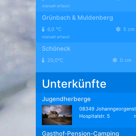
manuell erfasst
Grünbach & Muldenberg
6,0 °C
5 cm
manuell erfasst
Schöneck
20,0°C
0 cm
Unterkünfte
Jugendherberge
08349 Johanngeorgenst
Hospitalstr. 5
Gasthof-Pension-Camping