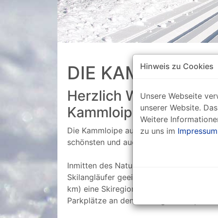
Hinweis zu Cookies
DIE KAMMLOIPE
Herzlich Willkommen a
Unsere Webseite verw
unserer Website. Das
Kammloipe Erzgebirge/
Weitere Informatione
Die Kammloipe auf dem Gebirgskamm vom
zu uns im
Impressum
schönsten und auch schneesichersten Lo
Inmitten des Naturparks Erzgebirge/Vogt
Skilangläufer geeignet. Sie umfasst mit 
km) eine Skiregion von besonderem Reiz
Parkplätze an den Einstiegen für optima