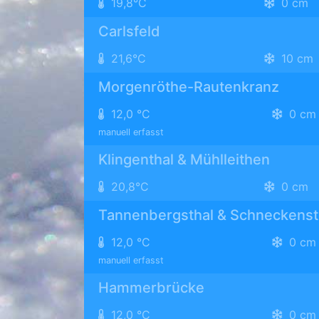
19,8°C
0 cm
Carlsfeld
21,6°C
10 cm
Morgenröthe-Rautenkranz
12,0 °C
0 cm
manuell erfasst
Klingenthal & Mühlleithen
20,8°C
0 cm
Tannenbergsthal & Schneckenst
12,0 °C
0 cm
manuell erfasst
Hammerbrücke
12,0 °C
0 cm