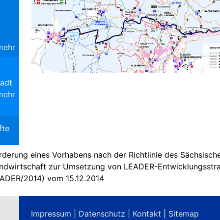
mehr
adt
mehr
fte
rderung eines Vorhabens nach der Richtlinie des Sächsisch
ndwirtschaft zur Umsetzung von LEADER-Entwicklungsstrat
ADER/2014) vom 15.12.2014
Impressum
|
Datenschutz
|
Kontakt
|
Sitemap