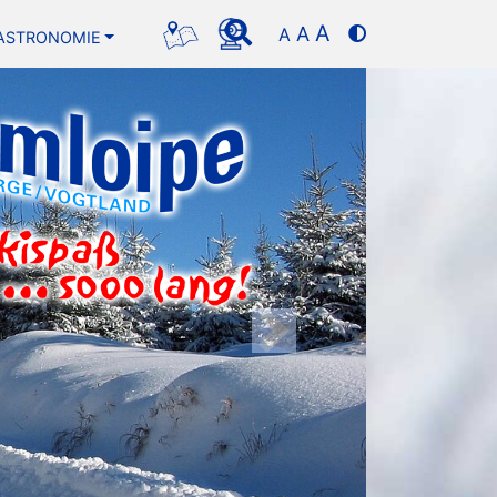
A
A
A
ASTRONOMIE
Next