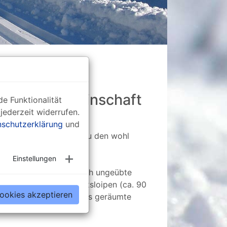
 Arbeitsgemeinschaft
e Funktionalität
jederzeit widerrufen.
schutzerklärung
und
che Schöneck gehört zu den wohl
e Loipe
" ausgezeichnet.
Einstellungen
en und ist auch für noch ungeübte
gsmöglichkeiten und Ortsloipen (ca. 90
Cookies akzeptieren
 Beschilderung und stets geräumte