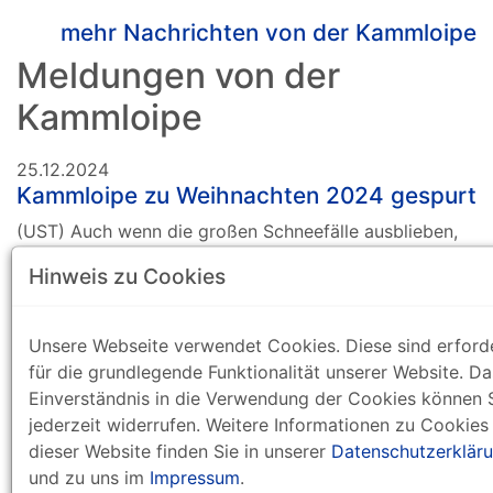
mehr Nachrichten von der Kammloipe
Meldungen von der
Kammloipe
25.12.2024
Kammloipe zu Weihnachten 2024 gespurt
(UST) Auch wenn die großen Schneefälle ausblieben,
so reichte der Schneefall der letzten beiden Tage aus,
Hinweis zu Cookies
um die Kammloipe und einige Zubringer zu
präparieren. Zwischen Johanngeorgenstadt und dem
großen Rammelsberg wurde durchgängig gewalzt. Die
Unsere Webseite verwendet Cookies. Diese sind erforde
Strecken sind in einem guten Zustand. Auch um die
für die grundlegende Funktionalität unserer Website. Da
Talsperre Carlsfeld wurde gewalzt. Allerdings konnte
Einverständnis in die Verwendung der Cookies können 
nicht durchgehend gespurt werden, weil teilweise die
jederzeit widerrufen. Weitere Informationen zu Cookies
Schneeauflage zu gering ist. Dennoch geht das
dieser Website finden Sie in unserer
Datenschutzerklär
Skilanglaufen gut. Wir wünschen allen Skifreunden eine
und zu uns im
Impressum
.