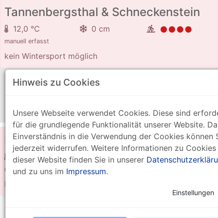
Tannenbergsthal & Schneckenstein
12,0 °C
0 cm
manuell erfasst
kein Wintersport möglich
aktualisiert am Dienstag, 03.03.2026 - 15:44
Hinweis zu Cookies
Der Loipenbetrieb ist leider nicht mehr möglich.
Schneehöhe:
0 cm
Unsere Webseite verwendet Cookies. Diese sind erforde
für die grundlegende Funktionalität unserer Website. Da
Einverständnis in die Verwendung der Cookies können 
Hammerbrücke
jederzeit widerrufen. Weitere Informationen zu Cookies
12,0 °C
0 cm
dieser Website finden Sie in unserer
Datenschutzerklär
manuell erfasst
und zu uns im
Impressum
.
kein Wintersport möglich
Einstellungen
aktualisiert am Dienstag, 03.03.2026 - 15:45