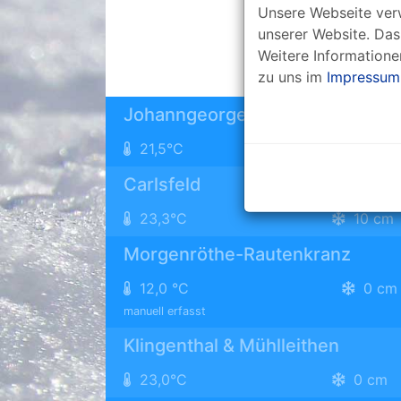
Unsere Webseite verw
unserer Website. Das
Weitere Informatione
zu uns im
Impressum
Johanngeorgenstadt
21,5°C
0 cm
Carlsfeld
23,3°C
10 cm
Morgenröthe-Rautenkranz
12,0 °C
0 cm
manuell erfasst
Klingenthal & Mühlleithen
23,0°C
0 cm