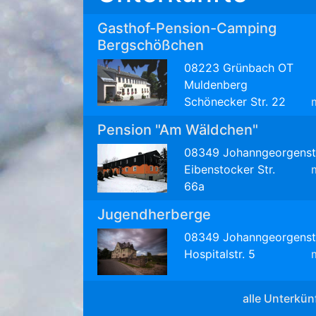
Gasthof-Pension-Camping
Bergschößchen
08223 Grünbach OT
Muldenberg
Schönecker Str. 22
Pension "Am Wäldchen"
08349 Johanngeorgenst
Eibenstocker Str.
66a
Jugendherberge
08349 Johanngeorgenst
Hospitalstr. 5
alle Unterkün