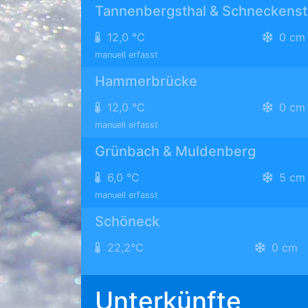
Tannenbergsthal & Schneckenst
12,0 °C
0 cm
manuell erfasst
Hammerbrücke
12,0 °C
0 cm
manuell erfasst
Grünbach & Muldenberg
6,0 °C
5 cm
manuell erfasst
Schöneck
22,2°C
0 cm
Unterkünfte