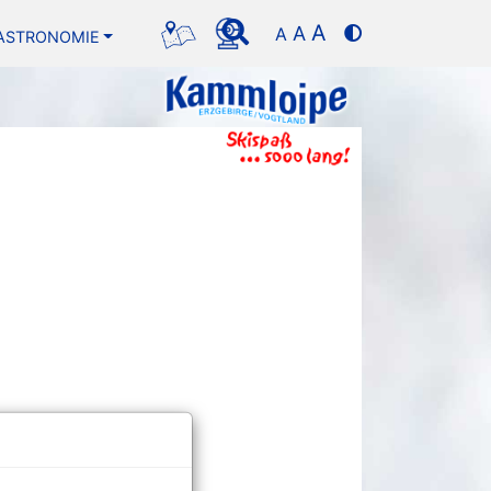
A
A
A
ASTRONOMIE