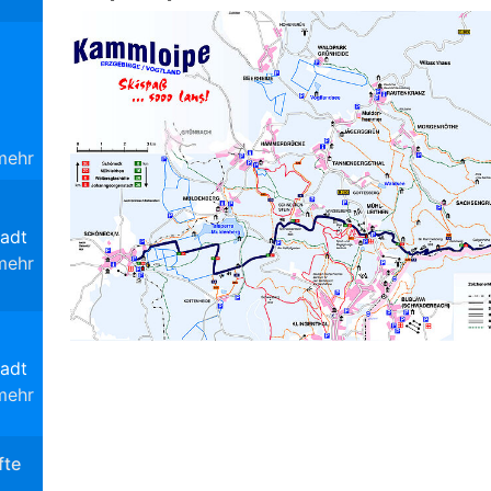
mehr
adt
mehr
adt
mehr
fte