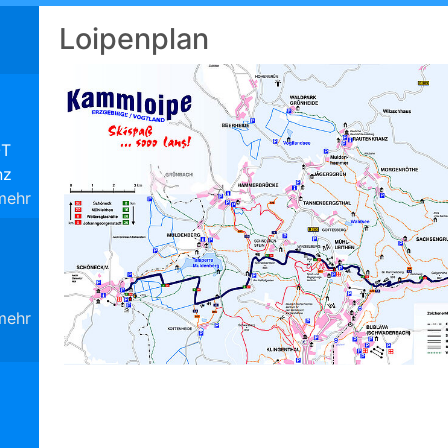
Loipenplan
OT
nz
mehr
mehr