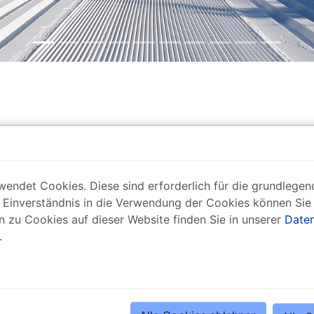
uf der offiziellen Homepage der
Vogtland e.V.
endet Cookies. Diese sind erforderlich für die grundlegend
 erzgebirgischen Johanngeorgenstadt bis ins vogtländis
 Einverständnis in die Verwendung der Cookies können Sie 
ipen Deutschlands und wurde mit dem Prädikat "
Exzellent
n zu Cookies auf dieser Website finden Sie in unserer
Daten
.
land bietet sie auf einer Länge von 36 km beste Bedingung
ihren ausgewiesenen 18 Anschlussloipen mit idealen Einstie
. Neben vorzüglicher Spuren ist auch durch entsprechende
len Skispaß gesorgt.