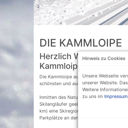
DIE KAMMLOIPE
Herzlich Willkommen a
Hinweis zu Cookies
Kammloipe Erzgebirge/
Unsere Webseite verw
Die Kammloipe auf dem Gebirgskamm vom
unserer Website. Das
schönsten und auch schneesichersten Lo
Weitere Informatione
zu uns im
Impressum
Inmitten des Naturparks Erzgebirge/Vogt
Skilangläufer geeignet. Sie umfasst mit 
km) eine Skiregion von besonderem Reiz
Parkplätze an den Einstiegen für optima