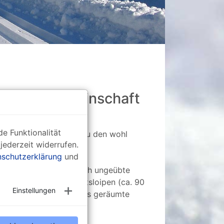
 Arbeitsgemeinschaft
e Funktionalität
che Schöneck gehört zu den wohl
jederzeit widerrufen.
e Loipe
" ausgezeichnet.
schutzerklärung
und
en und ist auch für noch ungeübte
gsmöglichkeiten und Ortsloipen (ca. 90
Einstellungen
 Beschilderung und stets geräumte