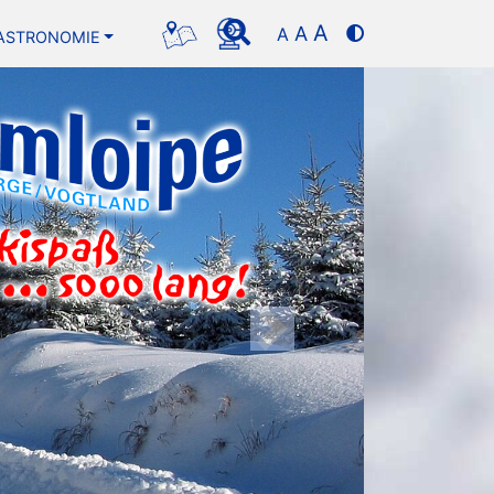
A
A
A
ASTRONOMIE
Next