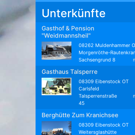
Unterkünfte
Gasthof & Pension
"Weidmannsheil"
08262 Muldenhammer 
Morgenröthe-Rautenkra
Sachsengrund 8
Gasthaus Talsperre
08309 Eibenstock OT
Carlsfeld
Talsperrenstraße
45
Berghütte Zum Kranichsee
08309 Eibenstock OT
Weitersglashütte