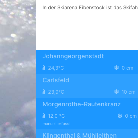
In der Skiarena Eibenstock ist das Skifa
Johanngeorgenstadt
24,3°C
0 cm
Carlsfeld
23,9°C
10 cm
Morgenröthe-Rautenkranz
12,0 °C
0 cm
manuell erfasst
Klingenthal & Mühlleithen