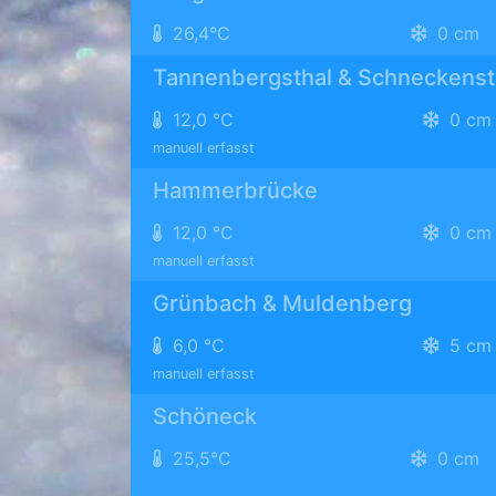
26,4°C
0 cm
Tannenbergsthal & Schneckenst
12,0 °C
0 cm
manuell erfasst
Hammerbrücke
12,0 °C
0 cm
manuell erfasst
Grünbach & Muldenberg
6,0 °C
5 cm
manuell erfasst
Schöneck
25,5°C
0 cm