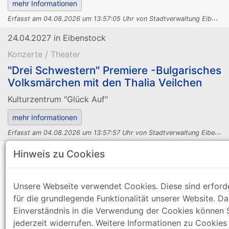
E
rfasst am 04.08.2026 um 13:57:05 Uhr von Stadtverwaltung Eibenstock.
24.04.2027 in Eibenstock
Konzerte / Theater
"Drei Schwestern" Premiere -Bulgarisches
Volksmärchen mit den Thalia Veilchen
Kulturzentrum "Glück Auf"
E
rfasst am 04.08.2026 um 13:57:57 Uhr von Stadtverwaltung Eibenstock.
08.05.2027 in Eibenstock
Hinweis zu Cookies
Konzerte / Theater
"Die Herren der Erschöpfung" mit Fischer
Unsere Webseite verwendet Cookies. Diese sind erforde
& Jung-Comedyprogramm zum Muttertag
für die grundlegende Funktionalität unserer Website. Da
Einverständnis in die Verwendung der Cookies können 
Kulturzentrum, Otto-Findeisen- Str. 1
jederzeit widerrufen. Weitere Informationen zu Cookies