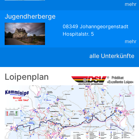
mehr
Jugendherberge
08349 Johanngeorgenstadt
Hospitalstr. 5
mehr
alle Unterkünfte
Loipenplan