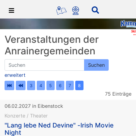
Veranstaltungen der
Anrainergemeinden
Suchen
erweitert
3
4
5
6
7
8
75 Einträge
06.02.2027 in Eibenstock
Konzerte / Theater
"Lang lebe Ned Devine" -lrish Movie
Night