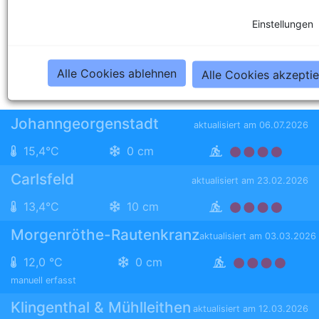
Einstellungen
KAPAZITÄTEN
Alle Cookies ablehnen
Alle Cookies akzepti
zurück zur Liste
Johanngeorgenstadt
aktualisiert am 06.07.2026
15,4°C
0 cm
Carlsfeld
aktualisiert am 23.02.2026
13,4°C
10 cm
Morgenröthe-Rautenkranz
aktualisiert am 03.03.2026
12,0 °C
0 cm
manuell erfasst
Klingenthal & Mühlleithen
aktualisiert am 12.03.2026