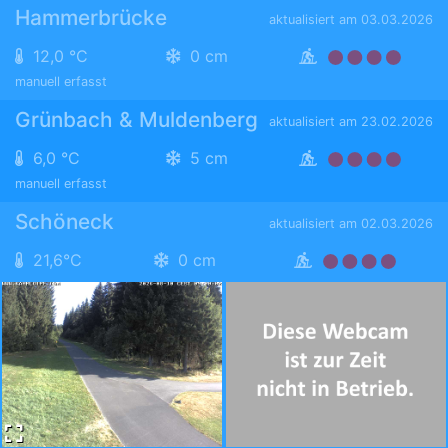
Hammerbrücke
aktualisiert am 03.03.2026
12,0 °C
0 cm
manuell erfasst
Grünbach & Muldenberg
aktualisiert am 23.02.2026
6,0 °C
5 cm
manuell erfasst
Schöneck
aktualisiert am 02.03.2026
21,6°C
0 cm