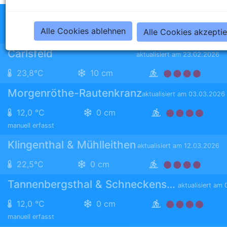
Johanngeorgenstadt
aktualisiert am 06.07.2026
Alle Cookies ablehnen
Alle Cookies akzepti
24,3°C
0 cm
Carlsfeld
aktualisiert am 23.02.2026
23,8°C
10 cm
Morgenröthe-Rautenkranz
aktualisiert am 03.03.2026
12,0 °C
0 cm
manuell erfasst
Klingenthal & Mühlleithen
aktualisiert am 12.03.2026
22,5°C
0 cm
Tannenbergsthal & Schneckenstein
aktualisiert am
12,0 °C
0 cm
manuell erfasst